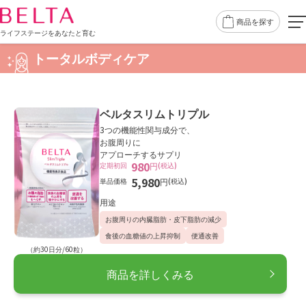
商品を探す
ライフステージをあなたと育む
トータルボディケア
ベルタスリムトリプル
3つの機能性関与成分で、
お腹周りに
アプローチするサプリ
980
定期初回
円
(税込)
5,980
単品価格
円
(税込)
用途
お腹周りの内臓脂肪・皮下脂肪の減少
食後の血糖値の上昇抑制
便通改善
（約30日分/60粒）
商品を詳しくみる