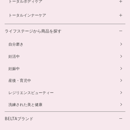
トータルボディケア
温活シルク腹巻き
ヘアローション
離乳食サービス
スカルプシャンプー
ダイエットサプリ
トータルインナーケア
ルイボスティー
幼児食サービス
ヘアカラートリートメント
酵素ドリンク
温活シルク腹巻き
離乳食サービス
ライフステージから商品を探す
プエラリアサプリ
マタニティショーツ
幼児食サービス
自分磨き
骨盤ベルト
骨盤ベルト
妊活中
妊娠中
産後・育児中
レジリエンスビューティー
洗練された美と健康
BELTAブランド