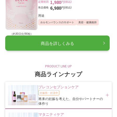
1,980
定期初回
円
(税込)
6,980
単品価格
円
(税込)
用途
ホルモンバランスのサポート
美容・健康維持
（約30日分/90粒）
商品を詳しくみる
PRODUCT LINE UP
商品ラインナップ
プレコンセプションケア
妊娠前・妊活中
将来の妊娠を考えた、自分やパートナーの
体作り
マタニティケア