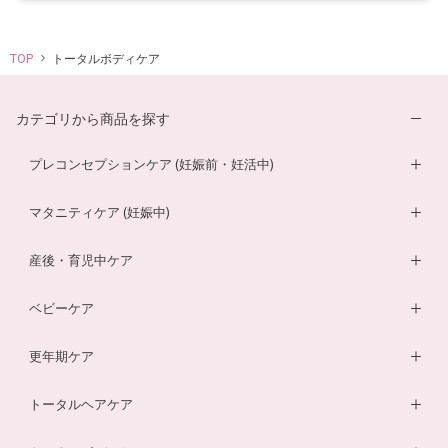
TOP
トータルボディケア
カテゴリから商品を探す
プレコンセプションケア (妊娠前・妊活中)
妊活サプリ
マタニティケア (妊娠中)
男性妊活サプリ
葉酸サプリ
産後・育児中ケア
膣内フローラサプリ
ルイボスティー
DHA・EPAサプリ
ベビーケア
膣内フローラ検査キット
マザークリーム
鉄分ラムネ
ベビーオイル
更年期ケア
ルイボスティー
マタニティショーツ
酵素ドリンク
ベビーソープ
薬用入浴剤
トータルヘアケア
酵素ドリンク
温活シルク腹巻き
ダイエットサプリ
ベビースキンケアギフトセット
エクオールサプリ
ヘアローション