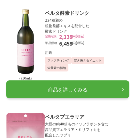
ベルタ酵素ドリンク
234種類の
植物発酵エキスを配合した
酵素ドリンク
2,138
定期初回
円
(税込)
6,458
単品価格
円
(税込)
用途
ファスティング
置き換えダイエット
栄養素の補給
（710mL）
商品を詳しくみる
ベルタプエラリア
大豆の約40倍ものイソフラボンを含む
高品質プエラリア・ミリフィカを
配合したサプリ