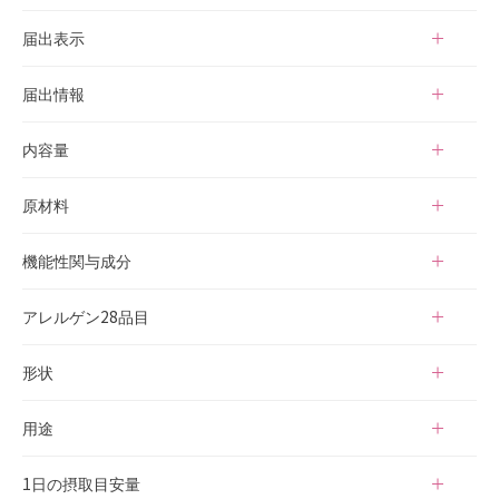
H1257
届出表示
本品には茶カテキン（ガレート型カテキンとして）、エピガロカ
届出情報
テキンガレート（EGCG）、有胞子性乳酸菌（Weizmannia coa
gulans SANK70258）が含まれます。 茶カテキン（ガレート型カ
本品は、事業者の責任において特定の保健の目的が期待できる旨
内容量
テキンとして）には、肥満気味の方のお腹まわりの脂肪（内臓脂
を表示するものとして、消費者庁長官に届出られたものです。た
肪、皮下脂肪）を低下させ、体重の減少をサポートし、高めのB
だし、特定保健用食品と異なり、消費者庁長官による個別審査を
24.42g（407mg×60粒）/約30日分
原材料
MIを低下させる機能、エピガロカテキンガレート（EGCG）には
受けたものではありません。
食後血糖値の上昇をおだやかにする機能が報告されています。ま
機能性表示食品の届出情報詳細は
緑茶エキス末（中国製造）、ゼラチン、有胞子性乳酸菌末、穀物
消費者庁のサイト
よりご確認い
機能性関与成分
た有胞子性乳酸菌（W.coagulans SANK70258）は、生きて腸ま
ただけます。届出番号欄に「H1257」と入力して検索してくださ
麹抽出濃縮物（難消化性デキストリン、玄米麹抽出濃縮物、大豆
で届き、腸内環境を整えることで便通を改善する機能が報告され
い。
麹抽出濃縮物）、植物発酵エキス末、GABA、ヒアルロン酸、発
茶カテキン（ガレート型カテキンとして） 150mg
アレルゲン28品目
ています。
酵馬プラセンタエキス末、ザクロ果汁末、穀物発酵エキス、穀物
エピガロカテキンガレート（EGCG） 140.2mg
麹（大麦、あわ、ひえ、きび、タカキビ、紫黒米、米粉）、乳酸
有胞子性乳酸菌（W.coagulans SANK70258） 1億個
小麦・卵・乳成分・オレンジ・カシューナッツ・キウイフルー
形状
菌末（殺菌）、コエンザイムQ10、パイナップル果実抽出物／セ
ツ・ごま・大豆・バナナ・もも・やまいも・りんご・ゼラチン
ルロース、酸化マグネシウム、ステアリン酸カルシウム、微粒二
カプセル
用途
酸化ケイ素、着色料（酸化チタン）、ビタミンB₁ 、ビタミンB
₆、ビタミンB₁₂ 、（一部に小麦・卵・乳成分・オレンジ・カシュ
お腹周りの内臓脂肪・皮下脂肪の減少・食後の血糖値の上昇抑
1日の摂取目安量
ーナッツ・キウイフルーツ・ごま・大豆・バナナ・もも・やまい
制・便通改善