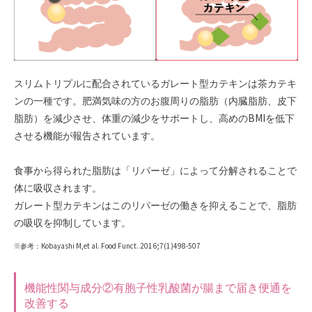
スリムトリプルに配合されているガレート型カテキンは茶カテキ
ンの一種です。肥満気味の方のお腹周りの脂肪（内臓脂肪、皮下
脂肪）を減少させ、体重の減少をサポートし、高めのBMIを低下
させる機能が報告されています。
食事から得られた脂肪は「リパーゼ」によって分解されることで
体に吸収されます。
ガレート型カテキンはこのリパーゼの働きを抑えることで、脂肪
の吸収を抑制しています。
※参考：Kobayashi M,et al. Food Funct. 2016;7(1)498-507
機能性関与成分②有胞子性乳酸菌が腸まで届き便通を
改善する