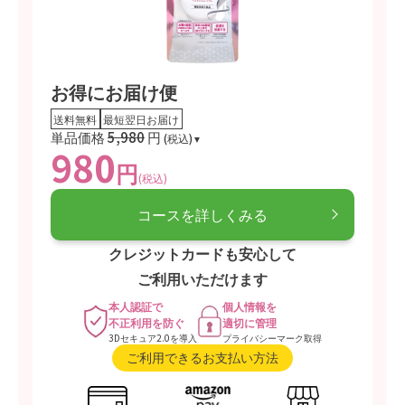
るものではありません。1日の摂取目安量を守ってください。
・食生活は、主食、主菜、副菜を基本に、食事のバランスを。
お得にお届け便
送料無料
最短翌日お届け
単品価格
5,980
円
(税込)
980
円
(税込)
コースを詳しくみる
クレジットカードも安心して
ご利用いただけます
本人認証で
個人情報を
不正利用を防ぐ
適切に管理
3Dセキュア2.0を導入
プライバシーマーク取得
ご利用できるお支払い方法