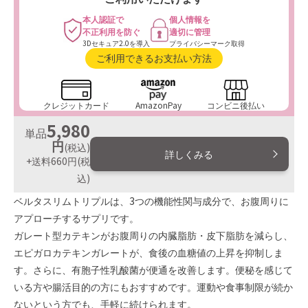
本人認証で
個人情報を
不正利用を防ぐ
適切に管理
3Dセキュア2.0を導入
プライバシーマーク取得
ご利用できるお支払い方法
クレジットカード
AmazonPay
コンビニ後払い
5,980
単品
円
(税込)
詳しくみる
+送料660円
(税
込)
ベルタスリムトリプルは、3つの機能性関与成分で、お腹周りに
アプローチするサプリです。
ガレート型カテキンがお腹周りの内臓脂肪・皮下脂肪を減らし、
エピガロカテキンガレートが、食後の血糖値の上昇を抑制しま
す。さらに、有胞子性乳酸菌が便通を改善します。便秘を感じて
いる方や腸活目的の方にもおすすめです。運動や食事制限が続か
ないという方でも、手軽に続けられます。