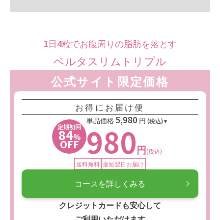
1日4粒でお腹周りの脂肪を落とす
ベルタスリムトリプル
公式サイト限定価格
お得にお届け便
5,980
単品価格
円
(税込)
980
定期初回
84
%
OFF
円
(税込)
送料無料
最短翌日お届け
コースを詳しくみる
クレジットカードも安心して
ご利用いただけます