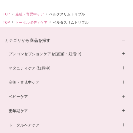
TOP
産後・育児中ケア
ベルタスリムトリプル
TOP
トータルボディケア
ベルタスリムトリプル
カテゴリから商品を探す
プレコンセプションケア (妊娠前・妊活中)
妊活サプリ
マタニティケア (妊娠中)
男性妊活サプリ
葉酸サプリ
産後・育児中ケア
膣内フローラサプリ
ルイボスティー
DHA・EPAサプリ
ベビーケア
膣内フローラ検査キット
マザークリーム
鉄分ラムネ
ベビーオイル
更年期ケア
ルイボスティー
マタニティショーツ
酵素ドリンク
ベビーソープ
薬用入浴剤
トータルヘアケア
酵素ドリンク
温活シルク腹巻き
ダイエットサプリ