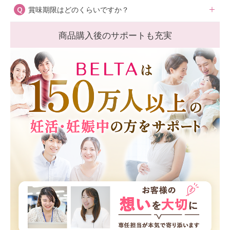
賞味期限はどのくらいですか？
基本的には問題ございませんが、まれに飲み合わせに注意
が必要な場合があります。ご心配な場合は、医師または薬
商品購入後のサポートも充実
商品裏面に賞味期限を明記しております。ご参考くださ
剤師にご相談ください。
い。
薬剤師へのご相談はこちら
開封後は30日間を目処にお飲みください。