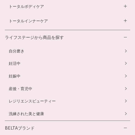
ベビースキンケアギフトセット
エクオールサプリ
ヘアローション
トータルボディケア
温活シルク腹巻き
ヘアローション
離乳食サービス
スカルプシャンプー
ダイエットサプリ
トータルインナーケア
ルイボスティー
幼児食サービス
ヘアカラートリートメント
酵素ドリンク
温活シルク腹巻き
離乳食サービス
ライフステージから商品を探す
プエラリアサプリ
マタニティショーツ
幼児食サービス
自分磨き
骨盤ベルト
骨盤ベルト
妊活中
妊娠中
産後・育児中
レジリエンスビューティー
洗練された美と健康
BELTAブランド