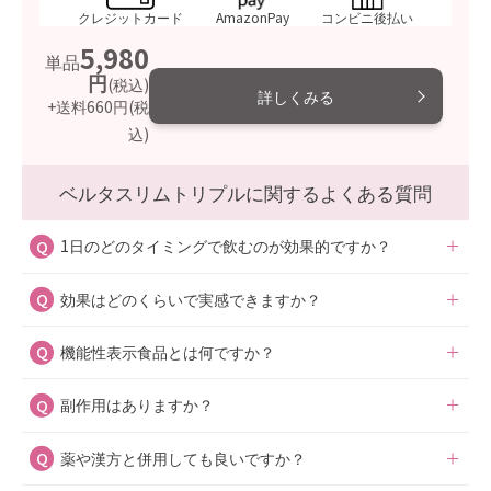
クレジットカード
AmazonPay
コンビニ後払い
5,980
単品
円
(税込)
詳しくみる
+送料660円
(税
込)
ベルタスリムトリプルに関するよくある質問
1日のどのタイミングで飲むのが効果的ですか？
効果はどのくらいで実感できますか？
1日2粒を目安にカロリーが気になる食事の前にお召し上が
りください。より効果的に食後の血糖値の上昇を抑えるこ
機能性表示食品とは何ですか？
サプリメントはゆっくりと時間をかけて働きかけるもので
とができます。
す。実感には個人差もあるため、3ヶ月を目安にお使いい
お通じ改善が目的の方は夜寝る前に2粒お召し上がりくだ
副作用はありますか？
機能性表示食品は研究などによって機能性が証明された食
ただき、様子を見ることをおすすめします。
さい。腸内細菌は夜寝ている時に活発になります。
品で、健康食品には科学的根拠がほとんどありません。ベ
お腹が緩くなりやすい方は、1日1粒から始めて様子を見て
薬や漢方と併用しても良いですか？
副作用の心配はございません。過剰摂取に注意し、摂取目
ルタスリムトリプルは消費者庁の認可を受けて製造・販売
ください。
安量を守ってお飲みください。
が行われています。