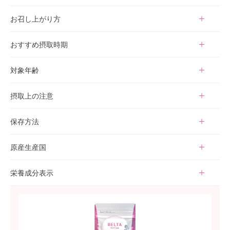
も・りんご・ゼラチンを含む）
2粒
お召し上がり方
水またはぬるま湯などでお召し上がりください。
おすすめ摂取時期
妊活中・産後
対象年齢
18歳以上
摂取上の注意
・本品は、疾病の診断、治療、予防を目的としたものではありま
保存方法
せん。
・本品は、疾病に罹患している者、未成年者、妊産婦（妊娠を計
・開封後はしっかりチャックを閉めてください。
原産生産国
画している者を含む。）及び授乳婦を対象に開発された食品では
・開封後はお早めにお召し上がりください。
ありません。
・賞味期限の過ぎた製品はお召し上がりにならないでください。
日本
栄養成分表示
・体調に異変を感じた際は、速やかに摂取を中止し、医師にご相
・高温多湿、直射日光を避け、涼しい場所に保存してください。
談ください。
エネルギー 3.020kcal、たんぱく質 0.159g、脂質 0.013g、炭水
・疾病に罹患している場合は医師に、医薬品を服用している場合
化物 0.567g、食塩相当量 0～0.01g
は医師、薬剤師にご相談ください。
※1日の摂取目安（2粒）あたり
・本品は、多量摂取により疾病が治癒したり、より健康が増進す