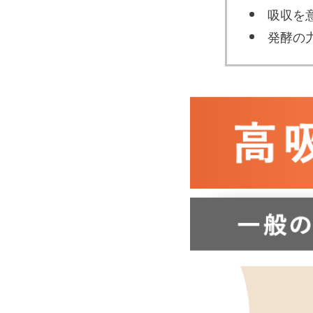
吸収を
発酵の