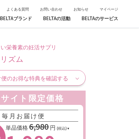
よくある質問
お問い合わせ
お知らせ
マイページ
BELTAブランド
BELTAの活動
BELTAのサービス
たい栄養素の妊活サプリ
レリズム
け便のお得な特典を確認する
60円の送料を毎回
式サイト限定価格
無料
でお届け
以降のお届けも
毎月お届け便
っと
特別価格
6,980
単品価格
円
(税込)
・管理栄養士など
%
家
に
無料相談
が可能