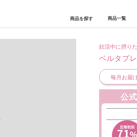
商品一覧
商品を探す
妊活中に摂り
ベルタプ
毎月お届
通常6
公
送料
2回目
ず〜
定期初回
71
薬剤師
専門