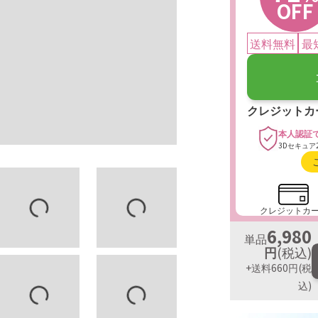
OFF
初めて
20
送料無料
最
返金保証は、
にベルタ公式シ
クレジットカ
30分～17
いただくこ
本人認証
3Dセキュア
く）の返金
ら
をご確認
クレジットカ
6,980
単品
円
(税込)
+送料660円
(税
込)