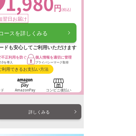
1,980
円
(税込)
の方なら
日間返金保証
短翌日お届け
コースを詳しくみる
定期初回分の商品到着から20日以内
ョップ（0120-956-545。平日9時
ードも安心して
ご利用いただけます
時）またはお問合せフォームからご連絡
とで、初回分代金（返金振込手数料除
で
不正利用を防ぐ
個人情報を
適切に管理
2.0を導入
プライバシーマーク取得
を受けられる制度です。詳しくは
こち
ご利用できるお支払い方法
ください。
ード
AmazonPay
コンビニ後払い
詳しくみる