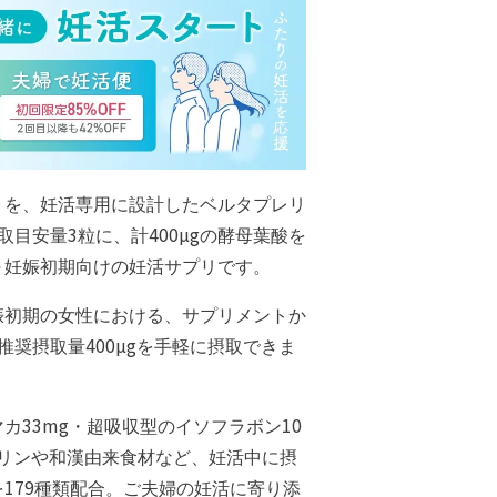
リを、妊活専用に設計したベルタプレリ
取目安量3粒に、計400µgの酵母葉酸を
～妊娠初期向けの妊活サプリです。
娠初期の女性における、サプリメントか
推奨摂取量400µgを手軽に摂取できま
カ33mg・超吸収型のイソフラボン10
ェリンや和漢由来食材など、妊活中に摂
179種類配合。ご夫婦の妊活に寄り添