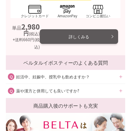
クレジットカード
AmazonPay
コンビニ後払い
2,980
単品
円
(税込)
詳しくみる
+送料660円
(税
込)
ベルタルイボスティーのよくある質問
妊活中、妊娠中、授乳中も飲めますか？
薬や漢方と併用しても良いですか?
妊活中・妊娠中・授乳中に注意が必要な成分は一切含まれ
ておりませんので、お飲みいただけます。
商品購入後のサポートも充実
基本的には問題ございませんが、まれに飲み合わせに注意
ご心配な場合は、医師にご相談ください。
が必要な場合があります。ご心配な場合は、医師または薬
剤師にご相談ください。
薬剤師へのご相談はこちら