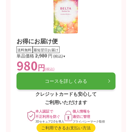
※1包（1.5gを沸騰水200mlに2分浸し抽出）
お得にお届け便
送料無料
最短翌日お届け
単品価格
2,980
円
(税込)
980
円
(税込)
コースを詳しくみる
クレジットカードも安心して
ご利用いただけます
本人認証で
個人情報を
不正利用を防ぐ
適切に管理
3Dセキュア2.0を導入
プライバシーマーク取得
ご利用できるお支払い方法