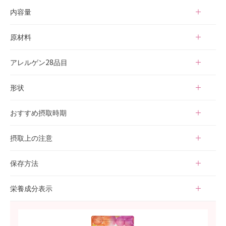
ブレンド茶
内容量
22.5g（1.5g×15包）
原材料
ルイボス、ローズピンク、ローズヒップ、黒大豆、大麦、エルダ
アレルゲン28品目
ーフラワー、ネトル、生姜、タンポポ根、マキベリー、月桃葉、
シャタバリ、アサイーエキスパウダー
大豆
形状
ティーバッグ
おすすめ摂取時期
妊活中・妊娠初期・妊娠中期・妊娠後期・授乳中
摂取上の注意
・熱湯を扱う際はやけどしないようにお気をつけください。
保存方法
・食品アレルギーのある方は、原材料を十分にご確認の上お召し
上がりください。
・開封後はしっかりチャックを閉めてください。
栄養成分表示
・体質や体調によりまれに合わない場合がありますが、その場合
・開封後はお早めにお召し上がりください。
は摂取をお控えください。
・高温多湿、直射日光を避け、涼しい場所に保存してください。
エネルギー 6kcal、たんぱく質 0.1g、脂質 0.04g、炭水化物 1g、
食塩相当量 0.007g