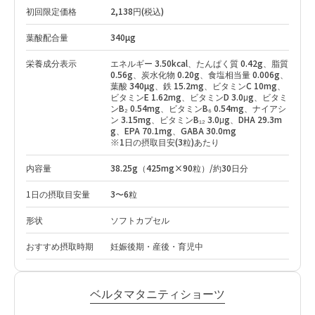
初回限定価格
2,138円(税込)
葉酸配合量
340µg
栄養成分表示
エネルギー 3.50kcal、たんぱく質 0.42g、脂質
0.56g、炭水化物 0.20g、食塩相当量 0.006g、
葉酸 340µg、鉄 15.2mg、ビタミンC 10mg、
ビタミンE 1.62mg、ビタミンD 3.0μg、ビタミ
ンB₂ 0.54mg、ビタミンB₆ 0.54mg、ナイアシ
ン 3.15mg、ビタミンB₁₂ 3.0μg、DHA 29.3m
g、EPA 70.1mg、GABA 30.0mg
※1日の摂取目安(3粒)あたり
内容量
38.25g（425mg×90粒）/約30日分
1日の摂取目安量
3〜6粒
形状
ソフトカプセル
おすすめ摂取時期
妊娠後期・産後・育児中
ベルタマタニティショーツ