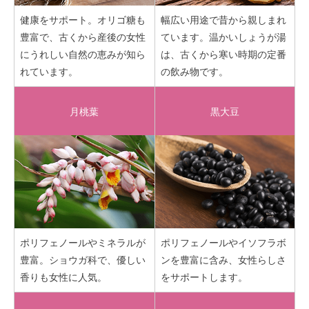
健康をサポート。オリゴ糖も
幅広い用途で昔から親しまれ
豊富で、古くから産後の女性
ています。温かいしょうが湯
にうれしい自然の恵みが知ら
は、古くから寒い時期の定番
れています。
の飲み物です。
月桃葉
黒大豆
ポリフェノールやミネラルが
ポリフェノールやイソフラボ
豊富。ショウガ科で、優しい
ンを豊富に含み、女性らしさ
香りも女性に人気。
をサポートします。