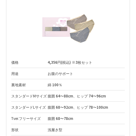
価格
4,356円(税込) ※3枚セット
用途
お腹のサポート
裏地素材
綿 100％
スタンダードMサイズ
腹囲 64〜88cm、ヒップ 74〜96cm
スタンダードLサイズ
腹囲 68〜92cm、ヒップ 78〜100cm
Tver.フリーサイズ
腹囲 68〜78cm
形状
浅履き型