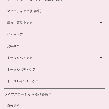
妊活サプリ
マタニティケア (妊娠中)
男性妊活サプリ
葉酸サプリ
産後・育児中ケア
膣内フローラサプリ
ルイボスティー
DHA・EPAサプリ
ベビーケア
膣内フローラ検査キット
マザークリーム
鉄分ラムネ
ベビーオイル
更年期ケア
ルイボスティー
マタニティショーツ
酵素ドリンク
ベビーソープ
薬用入浴剤
トータルヘアケア
酵素ドリンク
温活シルク腹巻き
ダイエットサプリ
ベビースキンケアギフトセット
エクオールサプリ
ヘアローション
トータルボディケア
温活シルク腹巻き
ヘアローション
離乳食サービス
スカルプシャンプー
ダイエットサプリ
トータルインナーケア
ルイボスティー
幼児食サービス
ヘアカラートリートメント
酵素ドリンク
温活シルク腹巻き
離乳食サービス
ライフステージから商品を探す
プエラリアサプリ
マタニティショーツ
幼児食サービス
自分磨き