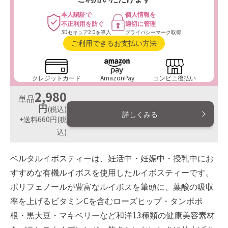
本人認証で
個人情報を
不正利用を防ぐ
適切に管理
3Dセキュア2.0を導入
プライバシーマーク取得
ご利用できるお支払い方法
クレジットカード
AmazonPay
コンビニ後払い
2,980
単品
円
(税込)
詳しくみる
+送料660円
(税
込)
ベルタルイボスティーは、妊活中・妊娠中・授乳中にお
すすめな有機ルイボスを使用したルイボスティーです。
ポリフェノールが豊富なルイボスを筆頭に、葉酸の吸収
率を上げるビタミンCを含むローズヒップ・タンポポ
根・黒大豆・マキベリーなど和洋13種類の健康美容素材