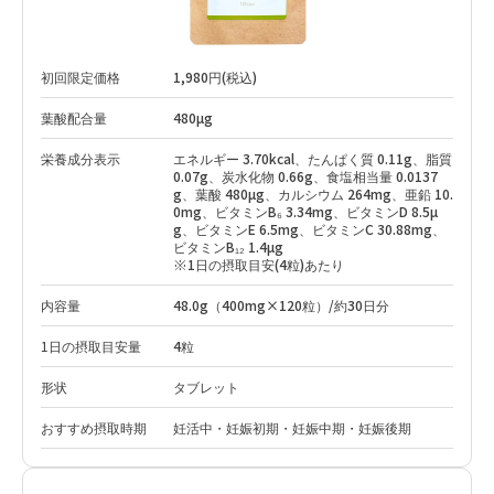
初回限定価格
1,980円(税込)
葉酸配合量
480µg
栄養成分表示
エネルギー 3.70kcal、たんぱく質 0.11g、脂質
0.07g、炭水化物 0.66g、食塩相当量 0.0137
g、葉酸 480µg、カルシウム 264mg、亜鉛 10.
0mg、ビタミンB₆ 3.34mg、ビタミンD 8.5µ
g、ビタミンE 6.5mg、ビタミンC 30.88mg、
ビタミンB₁₂ 1.4µg
※1日の摂取目安(4粒)あたり
内容量
48.0g（400mg×120粒）/約30日分
1日の摂取目安量
4粒
形状
タブレット
おすすめ摂取時期
妊活中・妊娠初期・妊娠中期・妊娠後期