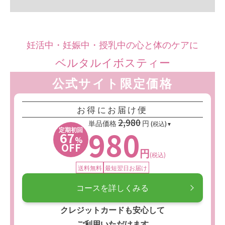
妊活中・妊娠中・授乳中の心と体のケアに
ベルタルイボスティー
公式サイト限定価格
お得にお届け便
2,980
単品価格
円
(税込)
980
定期初回
67
%
OFF
円
(税込)
送料無料
最短翌日お届け
コースを詳しくみる
クレジットカードも安心して
ご利用いただけます