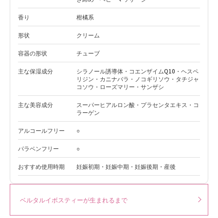
香り
柑橘系
形状
クリーム
容器の形状
チューブ
主な保湿成分
シラノール誘導体・コエンザイムQ10・ヘスペ
リジン・カニナバラ・ノコギリソウ・タチジャ
コソウ・ローズマリー・サンザシ
主な美容成分
スーパーヒアルロン酸・プラセンタエキス・コ
ラーゲン
アルコールフリー
○
パラベンフリー
○
おすすめ使用時期
妊娠初期・妊娠中期・妊娠後期・産後
ベルタルイボスティーが生まれるまで