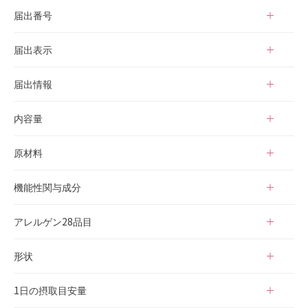
機能性表示食品
届出番号
J704
届出表示
本品には乳酸菌GR-1(Lactobacillus rhamnosus)および乳酸菌R
届出情報
※
C-14(Lactobacillus reuteri)、ビフィズス菌BB-12™
（B.lacti
s）が含まれます。乳酸菌GR-1および乳酸菌RC-14には、膣内環
本品は、事業者の責任において特定の保健の目的が期待できる旨
内容量
境を良好にし、膣内の調子を整える機能が報告されています。ビ
を表示する ものとして、消費者庁長官に届出されたものです。
※
フィズス菌BB-12™
ただし、特定保健用食品と異なり、消費者庁長官による個別審査
19.8g（330mg×60粒）/約30日分
（B.lactis）は、生きて腸まで届くことで腸
原材料
内環境を改善し、便通を改善する機能があることが報告されてい
を受けたものではありません。
ます。
機能性表示食品の届出情報詳細は
乳酸菌混合末(マルトデキストリン、乳酸菌末、ショ糖)(デンマー
消費者庁のサイト
よりご確認い
機能性関与成分
ただけます。届出番号欄に「J704」と入力して検索してくださ
ク製造)、ビフィズス菌混合末(マルトデキストリン、ビフィズス
※ BB-12はクリスチャン・ハンセン社の登録商標です
い。
菌末 、ショ糖)、酵母(葉酸含有)/結晶セルロース、HPMC、ステ
乳酸菌GR-1(Lactobacillus rhamnosus)5億個
アレルゲン28品目
アリン酸カルシウム、ラクトフェリン(乳由来)
乳酸菌RC-14(Lactobacillus reuteri)5億個
※
ビフィズス菌BB-12™
乳
(B.lactis)10億個
形状
※ BB-12はクリスチャン・ハンセン社の登録商標です
カプセル
1日の摂取目安量