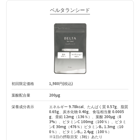
ベルタランシード
初回限定価格
1,980円(税込)
葉酸配合量
200µg
栄養成分表示
エネルギー 9.78kcal、たんぱく質 0.57g、脂質
0.65g、炭水化物 0.40g、食塩相当量 0.0005
g、亜鉛 12mg（136％）、葉酸 200µg（8
3%）、ビタミンC 100mg（100％）、ビタミ
ンE 30mg（476％）ビタミンB₆ 1.3mg（10
0％）、ビタミンB₁₂ 2.4µg（100％）
※1日の摂取目安（3粒）あたり