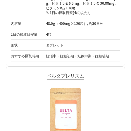
g、ビタミンE 6.5mg、ビタミンC 30.88mg、
ビタミンB₁₂ 1.4µg
※1日の摂取目安(4粒)あたり
内容量
48.0g（400mg×120粒）/約30日分
1日の摂取目安量
4粒
形状
タブレット
おすすめ摂取時期
妊活中・妊娠初期・妊娠中期・妊娠後期
ベルタプレリズム