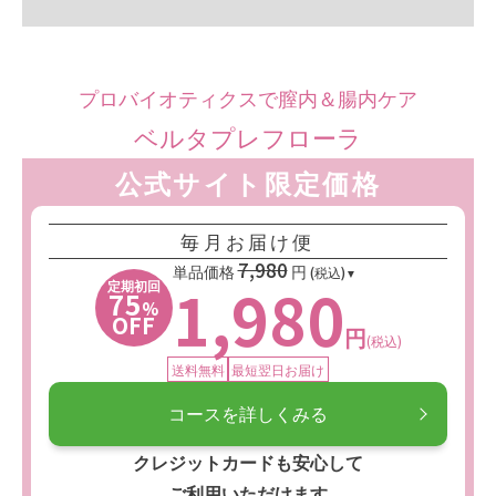
プロバイオティクスで膣内＆腸内ケア
ベルタプレフローラ
公式サイト限定価格
毎月お届け便
7,980
単品価格
円
(税込)
1,980
定期初回
75
%
OFF
円
(税込)
送料無料
最短翌日お届け
コースを詳しくみる
クレジットカードも安心して
ご利用いただけます