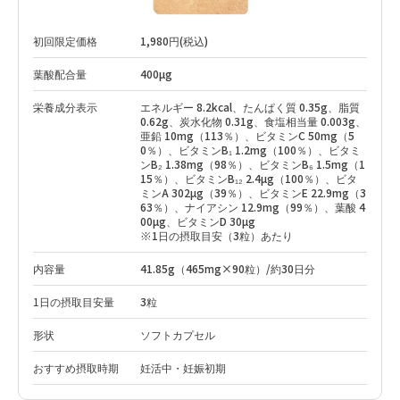
初回限定価格
1,980円(税込)
葉酸配合量
400µg
栄養成分表示
エネルギー 8.2kcal、たんぱく質 0.35g、脂質
0.62g、炭水化物 0.31g、食塩相当量 0.003g、
亜鉛 10mg（113％）、ビタミンC 50mg（5
0％）、ビタミンB₁ 1.2mg（100％）、ビタミ
ンB₂ 1.38mg（98％）、ビタミンB₆ 1.5mg（1
15％）、ビタミンB₁₂ 2.4µg（100％）、ビタ
ミンA 302µg（39％）、ビタミンE 22.9mg（3
63％）、ナイアシン 12.9mg（99％）、葉酸 4
00µg、ビタミンD 30µg
※1日の摂取目安（3粒）あたり
内容量
41.85g（465mg×90粒）/約30日分
1日の摂取目安量
3粒
形状
ソフトカプセル
おすすめ摂取時期
妊活中・妊娠初期