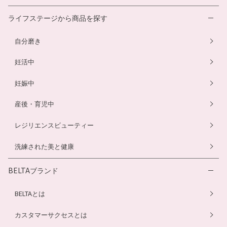
ヘアカラートリートメント
酵素ドリンク
温活シルク腹巻き
離乳食サービス
ライフステージから商品を探す
プエラリアサプリ
マタニティショーツ
幼児食サービス
自分磨き
骨盤ベルト
骨盤ベルト
妊活中
妊娠中
産後・育児中
レジリエンスビューティー
洗練された美と健康
BELTAブランド
BELTAとは
カスタマーサクセスとは