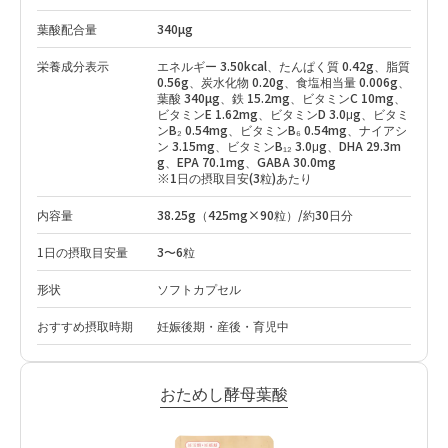
葉酸配合量
340µg
栄養成分表示
エネルギー 3.50kcal、たんぱく質 0.42g、脂質
0.56g、炭水化物 0.20g、食塩相当量 0.006g、
葉酸 340µg、鉄 15.2mg、ビタミンC 10mg、
ビタミンE 1.62mg、ビタミンD 3.0μg、ビタミ
ンB₂ 0.54mg、ビタミンB₆ 0.54mg、ナイアシ
ン 3.15mg、ビタミンB₁₂ 3.0μg、DHA 29.3m
g、EPA 70.1mg、GABA 30.0mg
※1日の摂取目安(3粒)あたり
内容量
38.25g（425mg×90粒）/約30日分
1日の摂取目安量
3〜6粒
形状
ソフトカプセル
おすすめ摂取時期
妊娠後期・産後・育児中
おためし酵母葉酸