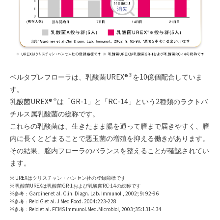
ベルタプレフローラは、乳酸菌UREX®
を10億個配合していま
※
す。
乳酸菌UREX®
は「GR-1」と「RC-14」という2種類のラクトバ
※
チルス属乳酸菌の総称です。
これらの乳酸菌は、生きたまま腸を通って膣まで届きやすく、膣
内に長くとどまることで悪玉菌の増殖を抑える働きがあります。
その結果、膣内フローラのバランスを整えることが確認されてい
ます。
※ UREXはクリスチャン・ハンセン社の登録商標です
※ 乳酸菌UREXは乳酸菌GR-1および乳酸菌RC-14の総称です
※参考：Gardiner et al. Clin. Diagn. Lab. Immunol., 2002; 9: 92-96
※参考：Reid G et al. J Med Food. 2004:223-228
※参考：Reid et al. FEMS Immunol.Med.Microbiol, 2003;35:131-134