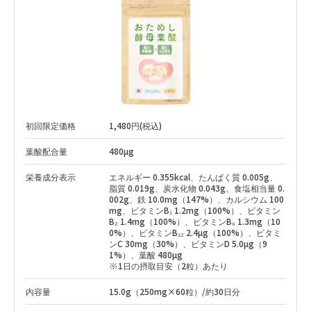
初回限定価格
1,480円(税込)
葉酸配合量
480µg
栄養成分表示
エネルギー 0.355kcal、たんぱく質 0.005g、
脂質 0.019g、炭水化物 0.043g、食塩相当量 0.
002g、鉄 10.0mg（147%）、カルシウム 100
mg、ビタミンB₁ 1.2mg（100%）、ビタミン
B₂ 1.4mg（100%）、ビタミンB₆ 1.3mg（10
0%）、ビタミンB₁₂ 2.4µg（100%）、ビタミ
ンC 30mg（30%）、ビタミンD 5.0µg（9
1%）、葉酸 480µg
※1日の摂取目安（2粒）あたり
内容量
15.0g（250mg×60粒）/約30日分