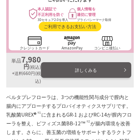
本人認証で
個人情報を
不正利用を防ぐ
適切に管理
3Dセキュア2.0を導入
プライバシーマーク取得
ご利用できるお支払い方法
クレジットカード
AmazonPay
コンビニ後払い
7,980
単品
円
(税込)
詳しくみる
+送料660円
(税
込)
ベルタプレフローラは、3つの機能性関与成分で膣内と
腸内にアプローチするプロバイオティクスサプリです。
乳酸菌UREX®
に含まれるGR-1 およびRC-14が膣内フロ
※1
ーラを整え、ビフィズス菌BB-12™
が腸内環境を改善
※2
します。さらに、善玉菌の増殖をサポートするラクトフ