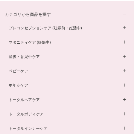
カテゴリから商品を探す
プレコンセプションケア (妊娠前・妊活中)
妊活サプリ
マタニティケア (妊娠中)
男性妊活サプリ
葉酸サプリ
産後・育児中ケア
膣内フローラサプリ
ルイボスティー
DHA・EPAサプリ
ベビーケア
膣内フローラ検査キット
マザークリーム
鉄分ラムネ
ベビーオイル
更年期ケア
ルイボスティー
マタニティショーツ
酵素ドリンク
ベビーソープ
薬用入浴剤
トータルヘアケア
酵素ドリンク
温活シルク腹巻き
ダイエットサプリ
ベビースキンケアギフトセット
エクオールサプリ
ヘアローション
トータルボディケア
温活シルク腹巻き
ヘアローション
離乳食サービス
スカルプシャンプー
ダイエットサプリ
トータルインナーケア
ルイボスティー
幼児食サービス