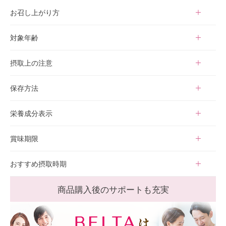
2粒
お召し上がり方
水またはぬるま湯などでお召し上がりください。
対象年齢
18歳以上
摂取上の注意
・本品は、疾病の診断、治療、予防を目的としたのものではあり
保存方法
ません。
・本品は、疾病に罹患している者、未成年者、妊産婦(妊娠を計
・小さなお子様の手の届かないところに保存してください。
栄養成分表示
画している者を含む。) 及び授乳婦を対象に開発された食品では
・開封後はしっかりチャックを閉めてください。
ありません。
・開封後はお早めにお召し上がりください。
エネルギー 2.75kcal、たんぱく質 0.07g、脂質 0.06g、炭水化物
賞味期限
・体調に異変を感じた際は、速やかに摂取を中止し、医師にご相
・賞味期限の過ぎた製品はお召し上がりにならないでください。
0.49g、食塩相当量 0.0046g ※1日の摂取目安（2粒）あたり
談ください。
・高温多湿、直射日光を避け、涼しい場所に保存してください。
商品裏面に賞味期限を明記しております。ご参考ください。
おすすめ摂取時期
・疾病に罹患している場合は医師に、医薬品を服用している場合
開封後は30日間を目処にお召し上がりください。
は医師、薬剤師にご相談ください。
妊活中
商品購入後のサポートも充実
・本品は、多量摂取により疾病が治癒したり、より健康が増進す
るものではありません。1日の摂取目安量を守ってください。
・食生活は、主食、主菜、副菜を基本に、食事のバランスを。