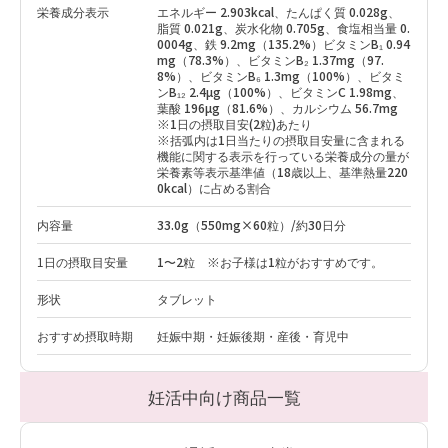
栄養成分表示
エネルギー 2.903kcal、たんぱく質 0.028g、
脂質 0.021g、炭水化物 0.705g、食塩相当量 0.
0004g、鉄 9.2mg（135.2%）ビタミンB₁ 0.94
mg（78.3%）、ビタミンB₂ 1.37mg（97.
8%）、ビタミンB₆ 1.3mg（100%）、ビタミ
ンB₁₂ 2.4µg（100%）、ビタミンC 1.98mg、
葉酸 196µg（81.6%）、カルシウム 56.7mg
※1日の摂取目安(2粒)あたり
※括弧内は1日当たりの摂取目安量に含まれる
機能に関する表示を行っている栄養成分の量が
栄養素等表示基準値（18歳以上、基準熱量220
0kcal）に占める割合
内容量
33.0g（550mg×60粒）/約30日分
1日の摂取目安量
1〜2粒 ※お子様は1粒がおすすめです。
形状
タブレット
おすすめ摂取時期
妊娠中期・妊娠後期・産後・育児中
妊活中向け商品一覧