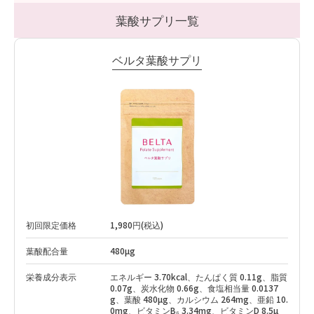
葉酸サプリ一覧
ベルタ葉酸サプリ
初回限定価格
1,980円(税込)
葉酸配合量
480µg
栄養成分表示
エネルギー 3.70kcal、たんぱく質 0.11g、脂質
0.07g、炭水化物 0.66g、食塩相当量 0.0137
g、葉酸 480µg、カルシウム 264mg、亜鉛 10.
0mg、ビタミンB₆ 3.34mg、ビタミンD 8.5µ