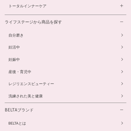
スカルプシャンプー
ダイエットサプリ
トータルインナーケア
ルイボスティー
幼児食サービス
ヘアカラートリートメント
酵素ドリンク
温活シルク腹巻き
離乳食サービス
ライフステージから商品を探す
プエラリアサプリ
マタニティショーツ
幼児食サービス
自分磨き
骨盤ベルト
骨盤ベルト
妊活中
妊娠中
産後・育児中
レジリエンスビューティー
洗練された美と健康
BELTAブランド
BELTAとは