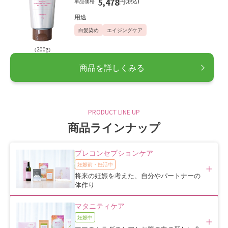
5,478
単品価格
円
(税込)
用途
白髪染め
エイジングケア
（200g）
商品を詳しくみる
PRODUCT LINE UP
商品ラインナップ
プレコンセプションケア
妊娠前・妊活中
将来の妊娠を考えた、自分やパートナーの
体作り
マタニティケア
妊娠中