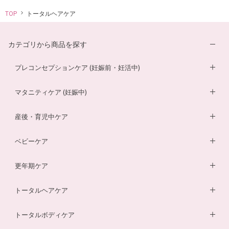
TOP
トータルヘアケア
カテゴリから商品を探す
プレコンセプションケア (妊娠前・妊活中)
妊活サプリ
マタニティケア (妊娠中)
男性妊活サプリ
葉酸サプリ
産後・育児中ケア
膣内フローラサプリ
ルイボスティー
DHA・EPAサプリ
ベビーケア
膣内フローラ検査キット
マザークリーム
鉄分ラムネ
ベビーオイル
更年期ケア
ルイボスティー
マタニティショーツ
酵素ドリンク
ベビーソープ
薬用入浴剤
トータルヘアケア
酵素ドリンク
温活シルク腹巻き
ダイエットサプリ
ベビースキンケアギフトセット
エクオールサプリ
ヘアローション
トータルボディケア
温活シルク腹巻き
ヘアローション
離乳食サービス