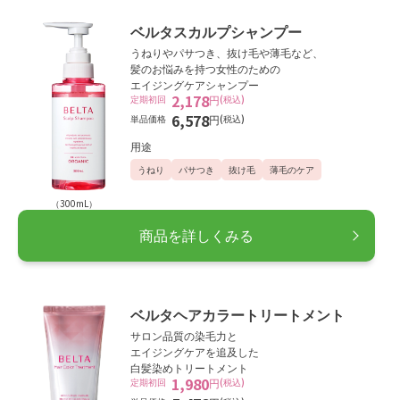
ベルタスカルプシャンプー
うねりやパサつき、抜け毛や薄毛など、
髪のお悩みを持つ女性のための
エイジングケアシャンプー
2,178
定期初回
円
(税込)
6,578
単品価格
円
(税込)
用途
うねり
パサつき
抜け毛
薄毛のケア
（300mL）
商品を詳しくみる
ベルタヘアカラートリートメント
サロン品質の染毛力と
エイジングケアを追及した
白髪染めトリートメント
1,980
定期初回
円
(税込)