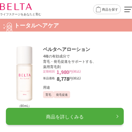
商品を探す
ライフステージをあなたと育む
トータルヘアケア
ベルタヘアローション
4種の有効成分で
育毛・発毛促進をサポートする、
薬用育毛剤
1,980
定期初回
円
(税込)
8,778
単品価格
円
(税込)
用途
育毛
発毛促進
（80mL）
商品を詳しくみる