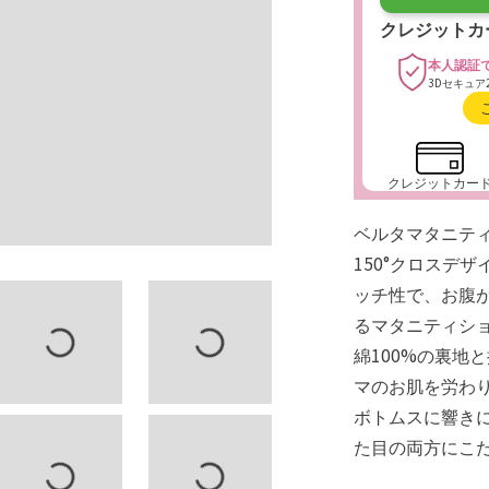
クレジットカ
本人認証
3Dセキュア
クレジットカー
ベルタマタニテ
150°クロスデ
ッチ性で、お腹
るマタニティシ
綿100%の裏地
マのお肌を労わ
ボトムスに響き
た目の両方にこ