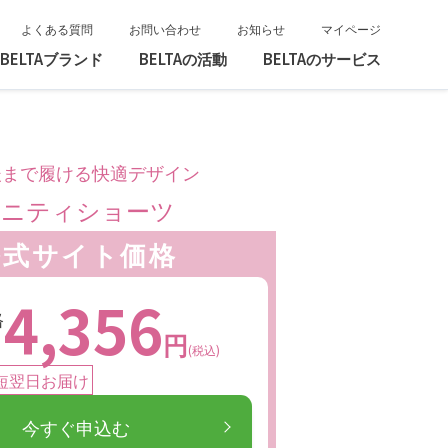
よくある質問
お問い合わせ
お知らせ
マイページ
BELTAブランド
BELTAの活動
BELTAのサービス
後まで履ける快適デザイン
タニティショーツ
公式サイト価格
4,356
格
ト
円
(税込)
短翌日お届け
今すぐ申込む