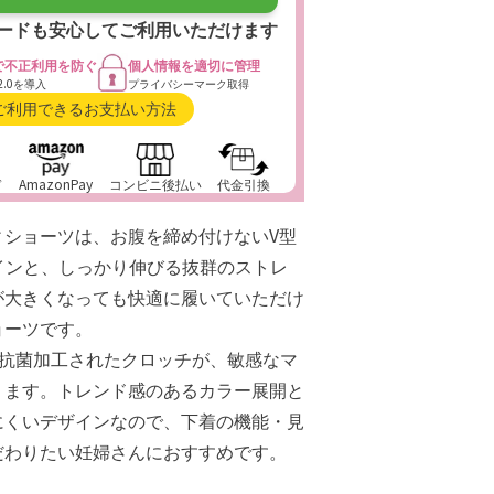
ードも安心して
ご利用いただけます
で
不正利用を防ぐ
個人情報を
適切に管理
2.0を導入
プライバシーマーク取得
ご利用できるお支払い方法
ド
AmazonPay
コンビニ後払い
代金引換
ィショーツは、お腹を締め付けないV型
ザインと、しっかり伸びる抜群のストレ
が大きくなっても快適に履いていただけ
ョーツです。
と抗菌加工されたクロッチが、敏感なマ
ります。トレンド感のあるカラー展開と
にくいデザインなので、下着の機能・見
だわりたい妊婦さんにおすすめです。