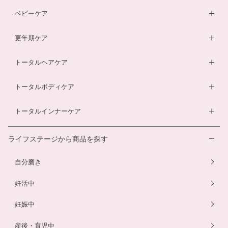
膣内フローラサプリ
ルイボスティー
DHA・EPAサプリ
ベビーケア
膣内フローラ検査キット
マザークリーム
鉄分ラムネ
ベビーオイル
更年期ケア
ルイボスティー
マタニティショーツ
酵素ドリンク
ベビーソープ
薬用入浴剤
トータルヘアケア
酵素ドリンク
温活シルク腹巻き
ダイエットサプリ
ベビースキンケアギフトセット
エクオールサプリ
ヘアローション
トータルボディケア
温活シルク腹巻き
ヘアローション
離乳食サービス
スカルプシャンプー
ダイエットサプリ
トータルインナーケア
ルイボスティー
幼児食サービス
ヘアカラートリートメント
酵素ドリンク
温活シルク腹巻き
離乳食サービス
ライフステージから商品を探す
プエラリアサプリ
マタニティショーツ
幼児食サービス
自分磨き
骨盤ベルト
骨盤ベルト
妊活中
妊娠中
産後・育児中