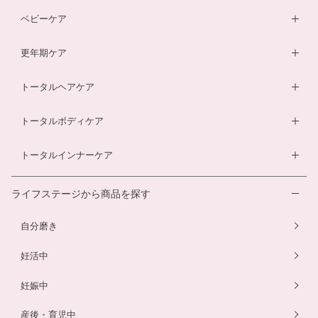
膣内フローラサプリ
ルイボスティー
DHA・EPAサプリ
ベビーケア
膣内フローラ検査キット
マザークリーム
鉄分ラムネ
ベビーオイル
更年期ケア
ルイボスティー
マタニティショーツ
酵素ドリンク
ベビーソープ
薬用入浴剤
トータルヘアケア
酵素ドリンク
温活シルク腹巻き
ダイエットサプリ
ベビースキンケアギフトセット
エクオールサプリ
ヘアローション
トータルボディケア
温活シルク腹巻き
ヘアローション
離乳食サービス
スカルプシャンプー
ダイエットサプリ
トータルインナーケア
ルイボスティー
幼児食サービス
ヘアカラートリートメント
酵素ドリンク
温活シルク腹巻き
離乳食サービス
ライフステージから商品を探す
プエラリアサプリ
マタニティショーツ
幼児食サービス
自分磨き
骨盤ベルト
骨盤ベルト
妊活中
妊娠中
産後・育児中