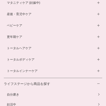
妊活サプリ
マタニティケア (妊娠中)
男性妊活サプリ
葉酸サプリ
産後・育児中ケア
膣内フローラサプリ
ルイボスティー
DHA・EPAサプリ
ベビーケア
膣内フローラ検査キット
マザークリーム
鉄分ラムネ
ベビーオイル
更年期ケア
ルイボスティー
マタニティショーツ
酵素ドリンク
ベビーソープ
薬用入浴剤
トータルヘアケア
酵素ドリンク
温活シルク腹巻き
ダイエットサプリ
ベビースキンケアギフトセット
エクオールサプリ
ヘアローション
トータルボディケア
温活シルク腹巻き
ヘアローション
離乳食サービス
スカルプシャンプー
ダイエットサプリ
トータルインナーケア
ルイボスティー
幼児食サービス
ヘアカラートリートメント
酵素ドリンク
温活シルク腹巻き
離乳食サービス
ライフステージから商品を探す
プエラリアサプリ
マタニティショーツ
幼児食サービス
自分磨き
骨盤ベルト
骨盤ベルト
妊活中