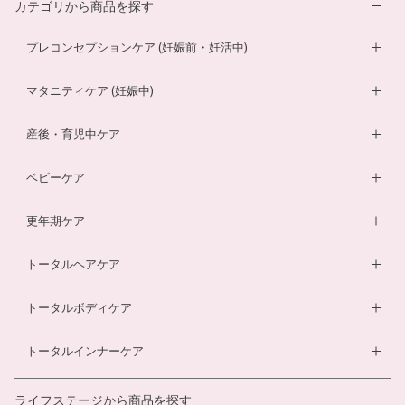
カテゴリから商品を探す
プレコンセプションケア (妊娠前・妊活中)
妊活サプリ
マタニティケア (妊娠中)
男性妊活サプリ
葉酸サプリ
産後・育児中ケア
膣内フローラサプリ
ルイボスティー
DHA・EPAサプリ
ベビーケア
膣内フローラ検査キット
マザークリーム
鉄分ラムネ
ベビーオイル
更年期ケア
ルイボスティー
マタニティショーツ
酵素ドリンク
ベビーソープ
薬用入浴剤
トータルヘアケア
酵素ドリンク
温活シルク腹巻き
ダイエットサプリ
ベビースキンケアギフトセット
エクオールサプリ
ヘアローション
トータルボディケア
温活シルク腹巻き
ヘアローション
離乳食サービス
スカルプシャンプー
ダイエットサプリ
トータルインナーケア
ルイボスティー
幼児食サービス
ヘアカラートリートメント
酵素ドリンク
温活シルク腹巻き
離乳食サービス
ライフステージから商品を探す