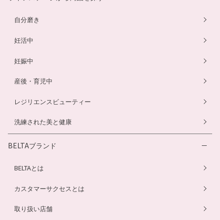
プエラリアサプリ
マタニティショーツ
幼児食サービス
自分磨き
オメガ3サプリ
骨盤ベルト
骨盤ベルト
妊活中
妊娠中
産後・育児中
レジリエンスビューティー
洗練された美と健康
BELTAブランド
BELTAとは
カスタマーサクセスとは
取り扱い店舗