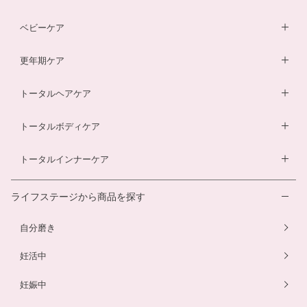
膣内フローラサプリ
ルイボスティー
DHA・EPAサプリ
ベビーケア
膣内フローラ検査キット
マザークリーム
鉄分ラムネ
ベビーオイル
更年期ケア
ルイボスティー
マタニティショーツ
酵素ドリンク
ベビーソープ
薬用入浴剤
トータルヘアケア
酵素ドリンク
温活シルク腹巻き
ダイエットサプリ
ベビースキンケアギフトセット
エクオールサプリ
ヘアローション
トータルボディケア
温活シルク腹巻き
ヘアローション
離乳食サービス
スカルプシャンプー
ダイエットサプリ
トータルインナーケア
ルイボスティー
幼児食サービス
ヘアカラートリートメント
酵素ドリンク
温活シルク腹巻き
離乳食サービス
ライフステージから商品を探す
プエラリアサプリ
マタニティショーツ
幼児食サービス
自分磨き
オメガ3サプリ
骨盤ベルト
骨盤ベルト
妊活中
妊娠中