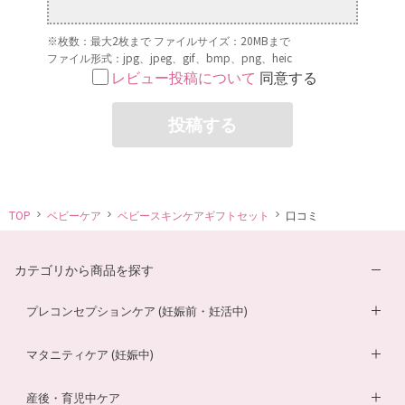
※枚数：最大2枚まで ファイルサイズ：20MBまで
ファイル形式：jpg、jpeg、gif、bmp、png、heic
レビュー投稿について
同意する
投稿する
TOP
ベビーケア
ベビースキンケアギフトセット
口コミ
カテゴリから商品を探す
プレコンセプションケア (妊娠前・妊活中)
妊活サプリ
マタニティケア (妊娠中)
男性妊活サプリ
葉酸サプリ
産後・育児中ケア