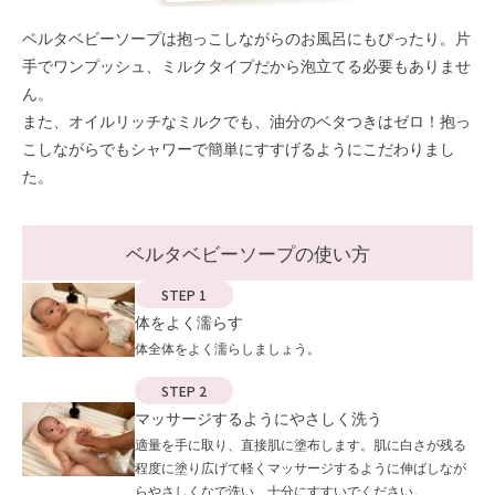
ベルタベビーソープは抱っこしながらのお風呂にもぴったり。片
手でワンプッシュ、ミルクタイプだから泡立てる必要もありませ
ん。
また、オイルリッチなミルクでも、油分のベタつきはゼロ！抱っ
こしながらでもシャワーで簡単にすすげるようにこだわりまし
た。
ベルタベビーソープの使い方
STEP 1
体をよく濡らす
体全体をよく濡らしましょう。
STEP 2
マッサージするようにやさしく洗う
適量を手に取り、直接肌に塗布します。肌に白さが残る
程度に塗り広げて軽くマッサージするように伸ばしなが
らやさしくなで洗い、十分にすすいでください。