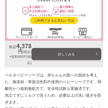
本人認証で
個人情報を
不正利用を防ぐ
適切に管理
3Dセキュア2.0を導入
プライバシーマーク取得
ご利用できるお支払い方法
クレジットカード
AmazonPay
コンビニ後払い
4,378
単品
円
(税込)
詳しくみる
+送料660円
(税
込)
ベルタベビーソープは、赤ちゃんの肌への負担を考え
た、無添加・界面活性剤不使用のベビーソープです。弱
酸性かつ低刺激処方で、安全性試験も実施済です。
泡立てずにミルクで洗うため、必要以上の洗い過ぎを防
ぎます。