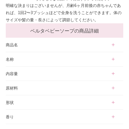
明確な決まりはございませんが、月齢6ヶ月前後の赤ちゃんであ
れば、1回2〜3プッシュほどで全身を洗うことができます。体の
サイズや髪の量・長さによって調節してください。
ベルタベビーソープの商品詳細
商品名
ベルタベビーソープ
名称
ベビーソープ
内容量
300mL
原材料
水、タルク、オリーブ果実油、水添ポリイソブテン、プロパンジ
形状
オール、PPG-28ブテス-35、ステアリン酸グリセリル、ホホバ種
子油、コメヌカ油、ベヘニルアルコール、カミツレ花エキス、ペ
ミルクタイプ
香り
ンチレングリコール、BG、ラウラミドプロピルベタイン、ラウ
ロイルグルタミン酸ジ（フィトステリル／オクチルドデシル）、
ラベンダー