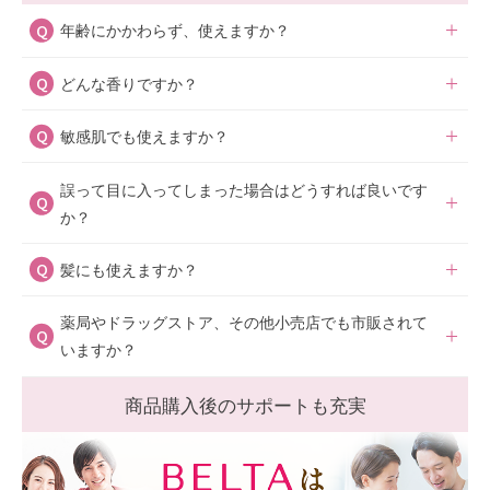
年齢にかかわらず、使えますか？
どんな香りですか？
肌にやさしい処方となっているため、年齢にかかわらずご
使用いただけます。大人でも特に敏感肌や乾燥肌の方にお
敏感肌でも使えますか？
ラベンダーの香りです。合成香料は使用せず、100%天然
すすめです。
のラベンダー精油を使用しています。
誤って目に入ってしまった場合はどうすれば良いです
新生児からご使用いただける、肌にやさしい処方です。そ
か？
のため、敏感肌の大人の方にも安心してお使いいただけま
す。
髪にも使えますか？
目に入った場合は、すぐに水で洗い流してください。
赤ちゃんは十分に目を洗う事が出来ない場合もあるため、
薬局やドラッグストア、その他小売店でも市販されて
問題ございません。
異常が現れた場合は、すぐに医師にご相談ください。
いますか？
商品購入後のサポートも充実
全国の百貨店・ドラッグストアなど様々な店舗でBELTA商
品の取り扱いを開始しました。お買い求めやすいように店
頭販売専用サイズの各種サプリも準備しております。こだ
わり抜いたBELTA商品を実際に手に取り、お選びくださ