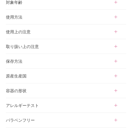
対象年齢
ポリソルベート80、ステアリン酸PEG-75、キサンタンガム、カ
ルボマー、水酸化K、エチルヘキシルグリセリン、フェノキシエ
0歳〜
使用方法
タノール、ラベンダー油
ぬるま湯で髪と体をよく濡らし、直接塗布して軽くマッサージす
使用上の注意
るように伸ばしながら、やさしくなで洗いし、十分にすすいでく
ださい。
・お肌に異常が生じてないかよく注意してご使用ください。
取り扱い上の注意
・使用中や使用後に直射日光で赤み、はれ、かゆみ、刺激、色抜
け（白斑等）や黒ずみ等の異常があらわれた場合には、使用を中
・天然由来の精油・原料を使用しておりますので、商品によって
保存方法
止し、皮膚科専門医等へご相談ください。
は香りや色が若干異なる場合がありますが、品質には問題ござい
・傷、はれもの、湿疹など異常のある部位には使用しないでくだ
ません。
・小さなお子様の手の届かないところに保存してください。
原産生産国
さい。
・製品の特性上、保存条件により外観に変化が生じる場合があり
・高温多湿、直射日光を避け、涼しい場所に保存してください。
・目に入らないように注意してください。
ますが、品質には問題ございません。
日本
容器の形状
・目に入った場合は、すぐに水で洗い流してください。
ポンプボトル
アレルギーテスト
済
パラベンフリー
○