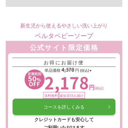
新生児から使えるやさしい洗い上がり
ベルタベビーソープ
公式サイト限定価格
お得にお届け便
4,378
単品価格
円
(税込)
2,178
定期初回
50
%
OFF
円
(税込)
送料無料
最短翌日お届け
コースを詳しくみる
クレジットカードも安心して
ご利用いただけます