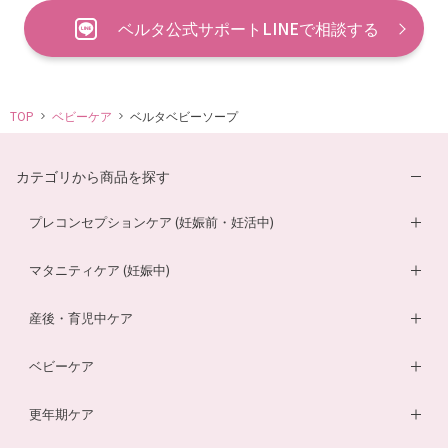
ベルタ公式サポートLINEで相談する
TOP
ベビーケア
ベルタベビーソープ
カテゴリから商品を探す
プレコンセプションケア (妊娠前・妊活中)
妊活サプリ
マタニティケア (妊娠中)
男性妊活サプリ
葉酸サプリ
産後・育児中ケア
膣内フローラサプリ
ルイボスティー
DHA・EPAサプリ
ベビーケア
膣内フローラ検査キット
マザークリーム
鉄分ラムネ
ベビーオイル
更年期ケア
ルイボスティー
マタニティショーツ
酵素ドリンク