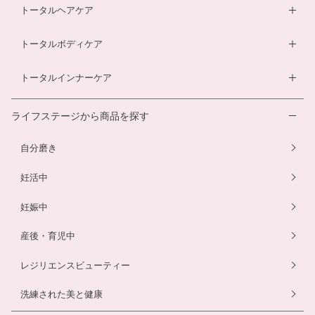
ベビーソープ
薬用入浴剤
トータルヘアケア
酵素ドリンク
温活シルク腹巻き
ダイエットサプリ
ベビースキンケアギフトセット
エクオールサプリ
ヘアローション
トータルボディケア
温活シルク腹巻き
ヘアローション
離乳食サービス
スカルプシャンプー
ダイエットサプリ
トータルインナーケア
ルイボスティー
幼児食サービス
ヘアカラートリートメント
酵素ドリンク
温活シルク腹巻き
離乳食サービス
ライフステージから商品を探す
プエラリアサプリ
マタニティショーツ
幼児食サービス
自分磨き
骨盤ベルト
骨盤ベルト
妊活中
妊娠中
産後・育児中
レジリエンスビューティー
洗練された美と健康