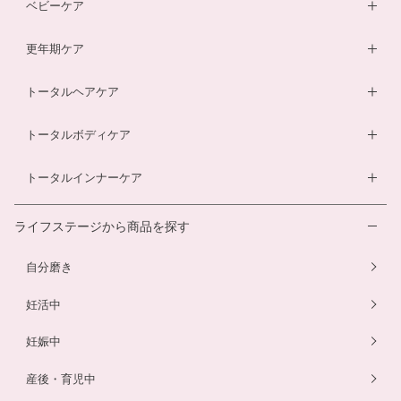
DHA・EPAサプリ
ベビーケア
膣内フローラ検査キット
マザークリーム
鉄分ラムネ
ベビーオイル
更年期ケア
ルイボスティー
マタニティショーツ
酵素ドリンク
ベビーソープ
薬用入浴剤
トータルヘアケア
酵素ドリンク
温活シルク腹巻き
ダイエットサプリ
ベビースキンケアギフトセット
エクオールサプリ
ヘアローション
トータルボディケア
温活シルク腹巻き
ヘアローション
離乳食サービス
スカルプシャンプー
ダイエットサプリ
トータルインナーケア
ルイボスティー
幼児食サービス
ヘアカラートリートメント
酵素ドリンク
温活シルク腹巻き
離乳食サービス
ライフステージから商品を探す
プエラリアサプリ
マタニティショーツ
幼児食サービス
自分磨き
骨盤ベルト
骨盤ベルト
妊活中
妊娠中
産後・育児中