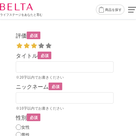
商品を探す
ライフステージをあなたと育む
評価
必須
タイトル
必須
※20字以内でお書きください
ニックネーム
必須
※10字以内でお書きください
性別
必須
女性
男性