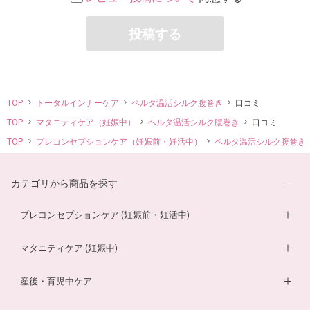
投稿する
TOP
トータルインナーケア
ベルタ温活シルク腹巻き
口コミ
TOP
マタニティケア（妊娠中）
ベルタ温活シルク腹巻き
口コミ
TOP
プレコンセプションケア（妊娠前・妊活中）
ベルタ温活シルク腹巻き
カテゴリから商品を探す
プレコンセプションケア (妊娠前・妊活中)
妊活サプリ
マタニティケア (妊娠中)
男性妊活サプリ
葉酸サプリ
産後・育児中ケア
膣内フローラサプリ
ルイボスティー