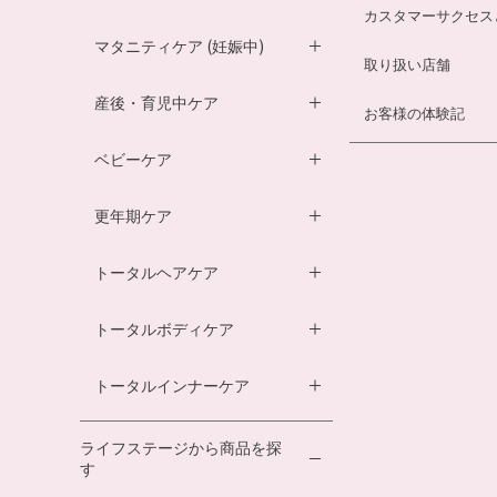
カスタマーサクセス
妊活サプリ
マタニティケア (妊娠中)
取り扱い店舗
男性妊活サプリ
葉酸サプリ
産後・育児中ケア
お客様の体験記
膣内フローラサプリ
ルイボスティー
DHA・EPAサプリ
ベビーケア
膣内フローラ検査キット
マザークリーム
鉄分ラムネ
ベビーオイル
更年期ケア
ルイボスティー
マタニティショーツ
酵素ドリンク
ベビーソープ
薬用入浴剤
トータルヘアケア
酵素ドリンク
温活シルク腹巻き
ダイエットサプリ
ベビースキンケアギフトセッ
エクオールサプリ
ヘアローション
ト
トータルボディケア
温活シルク腹巻き
ヘアローション
スカルプシャンプー
離乳食サービス
ダイエットサプリ
トータルインナーケア
ルイボスティー
ヘアカラートリートメント
幼児食サービス
酵素ドリンク
温活シルク腹巻き
離乳食サービス
ライフステージから商品を探
す
プエラリアサプリ
マタニティショーツ
幼児食サービス