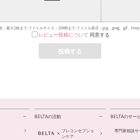
数：最大2枚まで ファイルサイズ：20MBまで
ファイル形式：jpg、jpeg、gif、bmp、
レビュー投稿について
同意する
投稿する
BELTAの活動
BELTAのサー
プレコンセプショ
専門家相談サ
ンケア