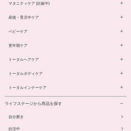
妊活サプリ
マタニティケア (妊娠中)
男性妊活サプリ
葉酸サプリ
産後・育児中ケア
膣内フローラサプリ
ルイボスティー
DHA・EPAサプリ
ベビーケア
膣内フローラ検査キット
マザークリーム
鉄分ラムネ
ベビーオイル
更年期ケア
ルイボスティー
マタニティショーツ
酵素ドリンク
ベビーソープ
薬用入浴剤
トータルヘアケア
酵素ドリンク
温活シルク腹巻き
ダイエットサプリ
ベビースキンケアギフトセット
エクオールサプリ
ヘアローション
トータルボディケア
温活シルク腹巻き
ヘアローション
離乳食サービス
スカルプシャンプー
ダイエットサプリ
トータルインナーケア
ルイボスティー
幼児食サービス
ヘアカラートリートメント
酵素ドリンク
温活シルク腹巻き
離乳食サービス
ライフステージから商品を探す
プエラリアサプリ
マタニティショーツ
幼児食サービス
自分磨き
骨盤ベルト
骨盤ベルト
妊活中