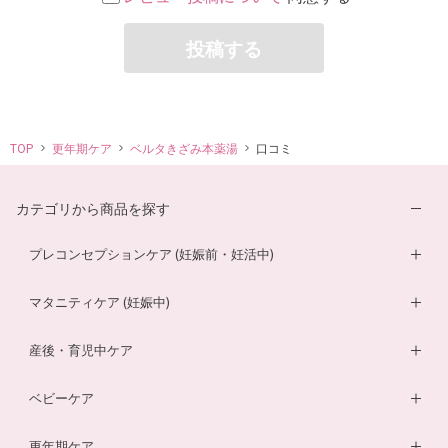
投稿する
TOP
更年期ケア
ベルタきざみ本薬湯
口コミ
カテゴリから商品を探す
プレコンセプションケア (妊娠前・妊活中)
妊活サプリ
マタニティケア (妊娠中)
男性妊活サプリ
葉酸サプリ
産後・育児中ケア
膣内フローラサプリ
ルイボスティー
DHA・EPAサプリ
ベビーケア
膣内フローラ検査キット
マザークリーム
鉄分ラムネ
ベビーオイル
更年期ケア