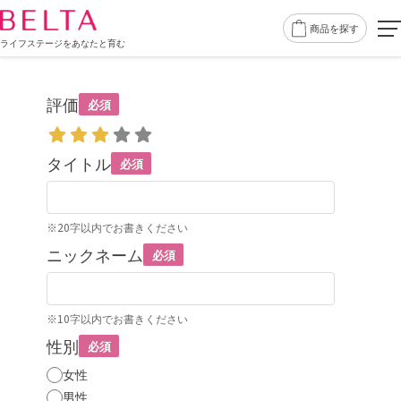
商品を探す
ライフステージをあなたと育む
評価
必須
タイトル
必須
※20字以内でお書きください
ニックネーム
必須
※10字以内でお書きください
性別
必須
女性
男性