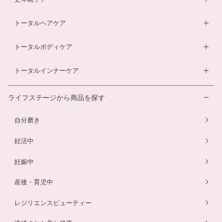
ルイボスティー
マタニティショーツ
酵素ドリンク
ベビーソープ
薬用入浴剤
トータルヘアケア
酵素ドリンク
温活シルク腹巻き
ダイエットサプリ
ベビースキンケアギフトセット
エクオールサプリ
ヘアローション
トータルボディケア
温活シルク腹巻き
ヘアローション
離乳食サービス
スカルプシャンプー
ダイエットサプリ
トータルインナーケア
ルイボスティー
幼児食サービス
ヘアカラートリートメント
酵素ドリンク
温活シルク腹巻き
離乳食サービス
ライフステージから商品を探す
プエラリアサプリ
マタニティショーツ
幼児食サービス
自分磨き
骨盤ベルト
骨盤ベルト
妊活中
妊娠中
産後・育児中
レジリエンスビューティー