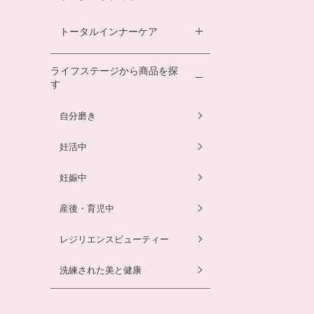
ヘアローション
スカルプシャンプー
離乳食サービス
ダイエットサプリ
トータルインナーケア
ルイボスティー
ヘアカラートリートメント
幼児食サービス
酵素ドリンク
温活シルク腹巻き
離乳食サービス
ライフステージから商品を探
す
プエラリアサプリ
マタニティショーツ
幼児食サービス
自分磨き
骨盤ベルト
骨盤ベルト
妊活中
妊娠中
産後・育児中
レジリエンスビューティー
洗練された美と健康