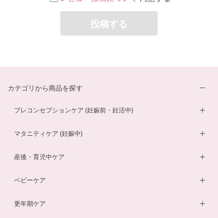
投稿する
カテゴリから商品を探す
プレコンセプションケア (妊娠前・妊活中)
妊活サプリ
マタニティケア (妊娠中)
男性妊活サプリ
葉酸サプリ
産後・育児中ケア
膣内フローラサプリ
ルイボスティー
DHA・EPAサプリ
ベビーケア
膣内フローラ検査キット
マザークリーム
鉄分ラムネ
ベビーオイル
更年期ケア
ルイボスティー
マタニティショーツ