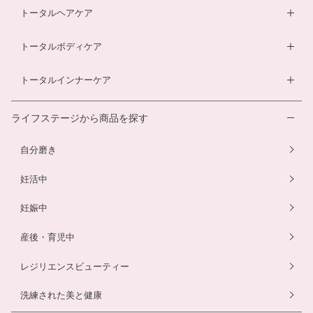
酵素ドリンク
ベビーソープ
薬用入浴剤
トータルヘアケア
酵素ドリンク
温活シルク腹巻き
ダイエットサプリ
ベビースキンケアギフトセット
エクオールサプリ
ヘアローション
トータルボディケア
温活シルク腹巻き
ヘアローション
離乳食サービス
スカルプシャンプー
ダイエットサプリ
トータルインナーケア
ルイボスティー
幼児食サービス
ヘアカラートリートメント
酵素ドリンク
温活シルク腹巻き
離乳食サービス
ライフステージから商品を探す
プエラリアサプリ
マタニティショーツ
幼児食サービス
自分磨き
骨盤ベルト
骨盤ベルト
妊活中
妊娠中
産後・育児中
レジリエンスビューティー
洗練された美と健康