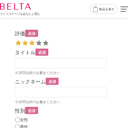
商品を探す
ライフステージをあなたと育む
評価
必須
タイトル
必須
※20字以内でお書きください
ニックネーム
必須
※10字以内でお書きください
性別
必須
女性
男性