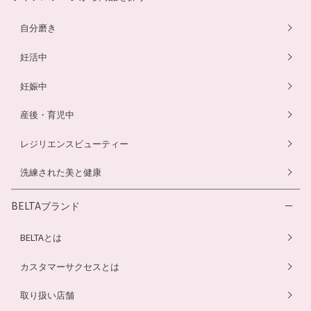
プエラリアサプリ
マタニティショーツ
幼児食サービス
自分磨き
オメガ3サプリ
骨盤ベルト
骨盤ベルト
妊活中
妊娠中
産後・育児中
レジリエンスビューティー
洗練された美と健康
BELTAブランド
BELTAとは
カスタマーサクセスとは
取り扱い店舗