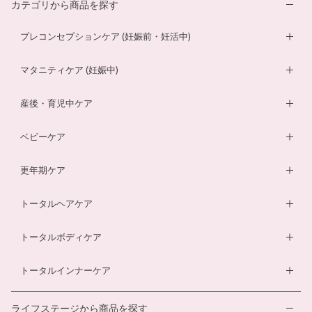
カテゴリから商品を探す
プレコンセプションケア (妊娠前・妊活中)
妊活サプリ
マタニティケア (妊娠中)
男性妊活サプリ
葉酸サプリ
産後・育児中ケア
膣内フローラサプリ
ルイボスティー
DHA・EPAサプリ
ベビーケア
膣内フローラ検査キット
マザークリーム
鉄分ラムネ
ベビーオイル
更年期ケア
ルイボスティー
マタニティショーツ
酵素ドリンク
ベビーソープ
薬用入浴剤
トータルヘアケア
酵素ドリンク
温活シルク腹巻き
ダイエットサプリ
ベビースキンケアギフトセット
エクオールサプリ
ヘアローション
トータルボディケア
温活シルク腹巻き
ヘアローション
離乳食サービス
スカルプシャンプー
ダイエットサプリ
トータルインナーケア
ルイボスティー
幼児食サービス
ヘアカラートリートメント
酵素ドリンク
温活シルク腹巻き
離乳食サービス
ライフステージから商品を探す