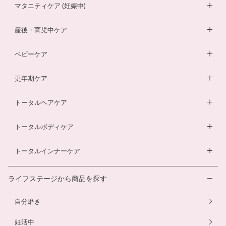
妊活サプリ
マタニティケア (妊娠中)
男性妊活サプリ
葉酸サプリ
産後・育児中ケア
膣内フローラサプリ
ルイボスティー
DHA・EPAサプリ
ベビーケア
膣内フローラ検査キット
マザークリーム
鉄分ラムネ
ベビーオイル
更年期ケア
ルイボスティー
マタニティショーツ
酵素ドリンク
ベビーソープ
薬用入浴剤
トータルヘアケア
酵素ドリンク
温活シルク腹巻き
ダイエットサプリ
ベビースキンケアギフトセット
エクオールサプリ
ヘアローション
トータルボディケア
温活シルク腹巻き
ヘアローション
離乳食サービス
スカルプシャンプー
ダイエットサプリ
トータルインナーケア
ルイボスティー
幼児食サービス
ヘアカラートリートメント
酵素ドリンク
温活シルク腹巻き
離乳食サービス
ライフステージから商品を探す
プエラリアサプリ
マタニティショーツ
幼児食サービス
自分磨き
骨盤ベルト
骨盤ベルト
妊活中