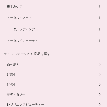
膣内フローラ検査キット
マザークリーム
鉄分ラムネ
ベビーオイル
更年期ケア
ルイボスティー
マタニティショーツ
酵素ドリンク
ベビーソープ
薬用入浴剤
トータルヘアケア
酵素ドリンク
温活シルク腹巻き
ダイエットサプリ
ベビースキンケアギフトセット
エクオールサプリ
ヘアローション
トータルボディケア
温活シルク腹巻き
ヘアローション
離乳食サービス
スカルプシャンプー
ダイエットサプリ
トータルインナーケア
ルイボスティー
幼児食サービス
ヘアカラートリートメント
酵素ドリンク
温活シルク腹巻き
離乳食サービス
ライフステージから商品を探す
プエラリアサプリ
マタニティショーツ
幼児食サービス
自分磨き
骨盤ベルト
骨盤ベルト
妊活中
妊娠中
産後・育児中
レジリエンスビューティー