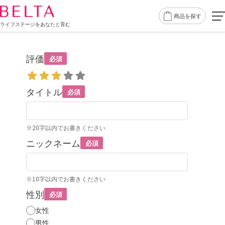
商品を探す
ライフステージをあなたと育む
評価
必須
タイトル
必須
※20字以内でお書きください
ニックネーム
必須
※10字以内でお書きください
性別
必須
女性
男性