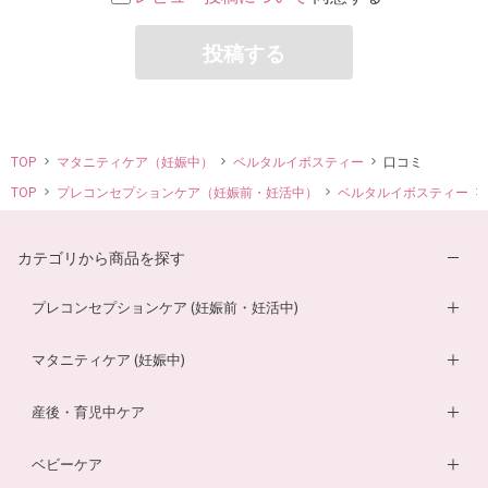
投稿する
TOP
マタニティケア（妊娠中）
ベルタルイボスティー
口コミ
TOP
プレコンセプションケア（妊娠前・妊活中）
ベルタルイボスティー
カテゴリから商品を探す
プレコンセプションケア (妊娠前・妊活中)
妊活サプリ
マタニティケア (妊娠中)
男性妊活サプリ
葉酸サプリ
産後・育児中ケア
膣内フローラサプリ
ルイボスティー
DHA・EPAサプリ
ベビーケア