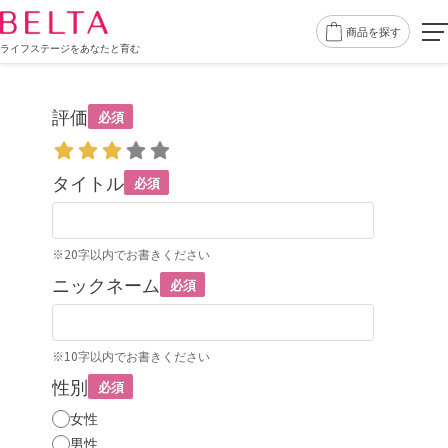
商品を探す
ライフステージをあなたと育む
評価
必須
タイトル
必須
※20字以内でお書きください
ニックネーム
必須
※10字以内でお書きください
性別
必須
女性
男性