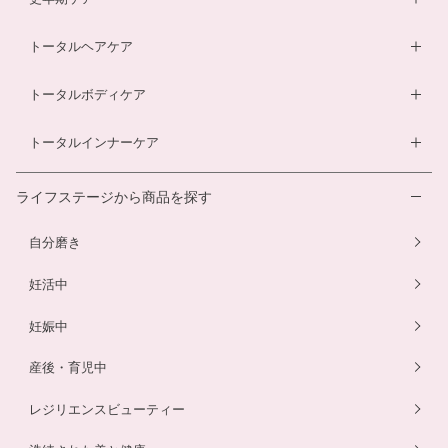
ルイボスティー
マタニティショーツ
酵素ドリンク
ベビーソープ
薬用入浴剤
トータルヘアケア
酵素ドリンク
温活シルク腹巻き
ダイエットサプリ
ベビースキンケアギフトセット
エクオールサプリ
ヘアローション
トータルボディケア
温活シルク腹巻き
ヘアローション
離乳食サービス
スカルプシャンプー
ダイエットサプリ
トータルインナーケア
ルイボスティー
幼児食サービス
ヘアカラートリートメント
酵素ドリンク
温活シルク腹巻き
離乳食サービス
ライフステージから商品を探す
プエラリアサプリ
マタニティショーツ
幼児食サービス
自分磨き
骨盤ベルト
骨盤ベルト
妊活中
妊娠中
産後・育児中
レジリエンスビューティー