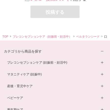
投稿する
TOP
プレコンセプションケア（妊娠前・妊活中）
ベルタランシード
口コ
カテゴリから商品を探す
プレコンセプションケア (妊娠前・妊活中)
妊活サプリ
マタニティケア (妊娠中)
男性妊活サプリ
葉酸サプリ
産後・育児中ケア
膣内フローラサプリ
ルイボスティー
DHA・EPAサプリ
ベビーケア
膣内フローラ検査キット
マザークリーム
鉄分ラムネ
ベビーオイル
更年期ケア