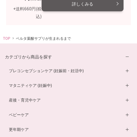
詳しくみる
+送料660円
(税
込)
TOP
ベルタ葉酸サプリが生まれるまで
カテゴリから商品を探す
プレコンセプションケア (妊娠前・妊活中)
妊活サプリ
マタニティケア (妊娠中)
男性妊活サプリ
葉酸サプリ
産後・育児中ケア
膣内フローラサプリ
ルイボスティー
DHA・EPAサプリ
ベビーケア
膣内フローラ検査キット
マザークリーム
鉄分ラムネ
ベビーオイル
更年期ケア
ルイボスティー
マタニティショーツ