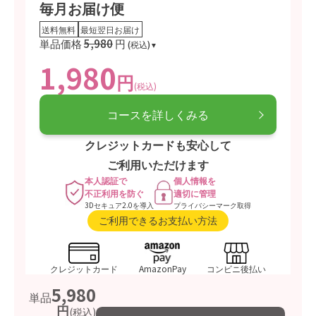
毎月お届け便
送料無料
最短翌日お届け
単品価格
5,980
円
(税込)
1,980
円
(税込)
コースを詳しくみる
クレジットカードも安心して
ご利用いただけます
本人認証で
個人情報を
不正利用を防ぐ
適切に管理
3Dセキュア2.0を導入
プライバシーマーク取得
ご利用できるお支払い方法
クレジットカード
AmazonPay
コンビニ後払い
5,980
単品
円
(税込)