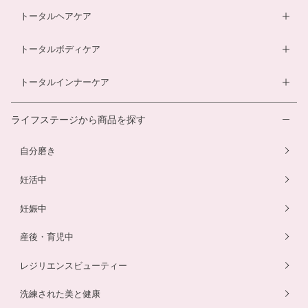
酵素ドリンク
ベビーソープ
薬用入浴剤
トータルヘアケア
酵素ドリンク
温活シルク腹巻き
ダイエットサプリ
ベビースキンケアギフトセット
エクオールサプリ
ヘアローション
トータルボディケア
温活シルク腹巻き
ヘアローション
離乳食サービス
スカルプシャンプー
ダイエットサプリ
トータルインナーケア
ルイボスティー
幼児食サービス
ヘアカラートリートメント
酵素ドリンク
温活シルク腹巻き
離乳食サービス
ライフステージから商品を探す
プエラリアサプリ
マタニティショーツ
幼児食サービス
自分磨き
骨盤ベルト
骨盤ベルト
妊活中
妊娠中
産後・育児中
レジリエンスビューティー
洗練された美と健康